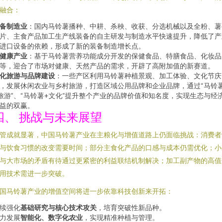
融合：
备制造业
：国内马铃薯播种、中耕、杀秧、收获、分选机械以及全粉、薯
片、主食产品加工生产线装备的自主研发与制造水平快速提升，降低了产
进口设备的依赖，形成了新的装备制造增长点。
健康产业
：基于马铃薯营养功能成分开发的保健食品、特膳食品、化妆品
等，迎合了市场对健康、天然产品的需求，开辟了高附加值的新赛道。
化旅游与品牌建设
：一些产区利用马铃薯种植景观、加工体验、文化节庆
，发展休闲农业与乡村旅游，打造区域公用品牌和企业品牌，通过“马铃
旅游”、“马铃薯+文化”提升整个产业的品牌价值和知名度，实现生态与经
益的双赢。
四、 挑战与未来展望
管成就显著，中国马铃薯产业在主粮化与增值道路上仍面临挑战：消费者
与饮食习惯的改变需要时间；部分主食化产品的口感与成本仍需优化；小
与大市场的矛盾有待通过更紧密的利益联结机制解决；加工副产物的高值
用技术需进一步突破。
国马铃薯产业的增值空间将进一步依靠科技创新来开拓：
续强化
基础研究与核心技术攻关
，培育突破性新品种。
力发展
智能化、数字化农业
，实现精准种植与管理。