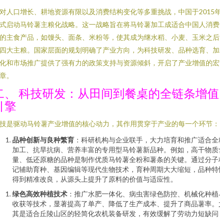
对人口增长、耕地资源有限以及消费结构变化等多重挑战，中国于2015
式启动马铃薯主粮化战略。这一战略旨在将马铃薯加工成适合中国人消费
的主食产品，如馒头、面条、米粉等，使其成为继水稻、小麦、玉米之后
四大主粮。国家层面的规划明确了产业方向，为科技研发、品种选育、加
化和市场推广提供了强有力的政策支持与资源倾斜，开启了产业增值的宏
章。
二、 科技研发：从田间到餐桌的全链条增值
引擎
技是驱动马铃薯产业增值的核心动力，其作用贯穿于产业的每一个环节：
品种创新与良种繁育
：科研机构与企业联手，大力培育和推广适合全
加工、抗旱抗病、营养丰富的专用型马铃薯新品种。例如，高干物质
量、低还原糖的品种是制作优质马铃薯全粉和薯条的关键。通过分子
记辅助育种、基因编辑等现代生物技术，育种周期大大缩短，品种特
得到精准改良，从源头上提升了原料的价值与适应性。
绿色高效种植技术
：推广水肥一体化、病虫害绿色防控、机械化种植
收获等技术，显著提高了单产、降低了生产成本、提升了商品薯率。
其是适合丘陵山区的轻简化农机装备研发，有效缓解了劳动力短缺问