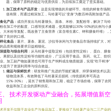
题，保障了原料的稳定与优质供应，为后续加工奠定了坚实基础。
加工技术与产品开发
：这是实现增值的关键环节。传统的鲜食市场附
值有限，而通过精深加工，马铃薯可以“变身”为数百种高附加值产品
食化产品
：成功开发出马铃薯馒头、面条、米粉、复配粉等，解决了马铃
粉在加工中的黏度、口感等技术难题，使其能够以30%-50%的比例与小
、大米粉等复配，既改善了主食营养（富含维生素C、钾和膳食纤维），
留了良好的口感。
样化食品
：薯片、薯条、薯泥、沙拉等休闲与方便食品市场持续扩大，对
的品质和规格要求日益精细化。
深提取与综合利用
：从马铃薯中提取淀粉（包括变性淀粉）、蛋白、膳食
、果胶以及抗性淀粉等功能性成分，广泛应用于食品、医药、化工、纺织
业。加工副产物如薯渣也可用于生产饲料或生物质能源，实现“吃干榨净”
大提升了资源利用率与综合效益。
储运与保鲜技术
：研发和推广先进的节能贮藏库、抑芽保鲜技术以及
链物流体系，有效降低了马铃薯采后损耗（传统损耗率可高达
15%-30%），延长了销售期和加工期，稳定了市场价格，保障了农
收益和加工企业的原料供应。
三、 技术开发驱动产业融合，拓展增值新空
间
术开发不仅限于农业生产与食品加工，更推动了马铃薯产业与二三产业的