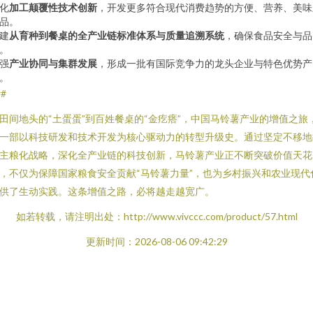
化
加工颠覆性技术创新
，开发更多符合现代消费趋势的方便、营养、美味
品。
建
从育种到餐桌的全产业链标准体系与质量追溯系统
，确保食品安全与品
。
强
产业协同与集群发展
，形成一批有国际竞争力的龙头企业与特色优势产
。
##
田间地头的“土蛋蛋”到百姓餐桌的“金疙瘩”，中国马铃薯产业的增值之旅
一部以科技研发和技术开发为核心驱动力的转型升级史。通过坚定不移地
主粮化战略，深化全产业链的科技创新，马铃薯产业正不断突破价值天花
，不仅为保障国家粮食安全贡献“马铃薯力量”，也为乡村振兴和农业现代
供了生动实践。这条增值之路，必将越走越宽广。
如若转载，请注明出处：http://www.vivccc.com/product/57.html
更新时间：2026-08-06 09:42:29