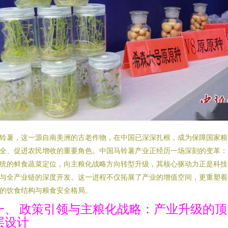
铃薯，这一源自南美洲的古老作物，在中国已深深扎根，成为保障国家粮
全、促进农民增收的重要角色。中国马铃薯产业正经历一场深刻的变革：
统的鲜食蔬菜定位，向主粮化战略方向转型升级，其核心驱动力正是科技
与全产业链的深度开发。这一进程不仅拓展了产业的增值空间，更重塑着
的饮食结构与粮食安全格局。
一、 政策引领与主粮化战略：产业升级的顶
层设计